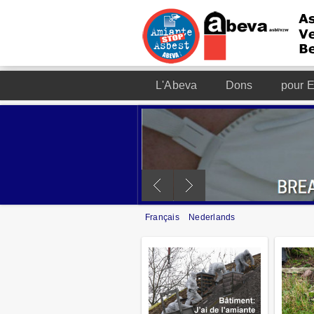
L'Abeva
Dons
pour E
Français
Nederlands