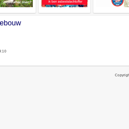
 gebouw
4:10
Copyrig