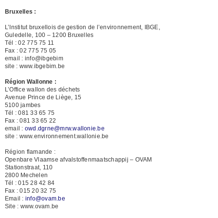
Bruxelles :
L’Institut bruxellois de gestion de l’environnement, IBGE,
Guledelle, 100 – 1200 Bruxelles
Tél : 02 775 75 11
Fax : 02 775 75 05
email : info@ibgebim
site : www.ibgebim.be
Région Wallonne :
L’Office wallon des déchets
Avenue Prince de Liège, 15
5100 jambes
Tél : 081 33 65 75
Fax : 081 33 65 22
email :
owd.dgrne@mrw.wallonie.be
site : www.environnement.wallonie.be
Région flamande :
Openbare Vlaamse afvalstoffenmaatschappij – OVAM
Stationstraat, 110
2800 Mechelen
Tél : 015 28 42 84
Fax : 015 20 32 75
Email :
info@ovam.be
Site : www.ovam.be