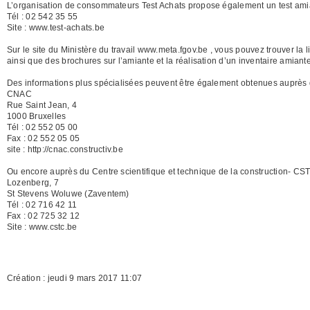
L’organisation de consommateurs Test Achats propose également un test amian
Tél : 02 542 35 55
Site : www.test-achats.be
Sur le site du Ministère du travail www.meta.fgov.be , vous pouvez trouver la l
ainsi que des brochures sur l’amiante et la réalisation d’un inventaire amiant
Des informations plus spécialisées peuvent être également obtenues auprès du
CNAC
Rue Saint Jean, 4
1000 Bruxelles
Tél : 02 552 05 00
Fax : 02 552 05 05
site : http://cnac.constructiv.be
Ou encore auprès du Centre scientifique et technique de la construction- CS
Lozenberg, 7
St Stevens Woluwe (Zaventem)
Tél : 02 716 42 11
Fax : 02 725 32 12
Site : www.cstc.be
Création : jeudi 9 mars 2017 11:07