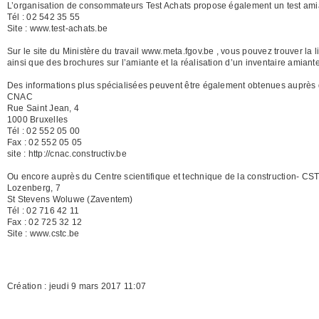
L’organisation de consommateurs Test Achats propose également un test amian
Tél : 02 542 35 55
Site : www.test-achats.be
Sur le site du Ministère du travail www.meta.fgov.be , vous pouvez trouver la l
ainsi que des brochures sur l’amiante et la réalisation d’un inventaire amiant
Des informations plus spécialisées peuvent être également obtenues auprès du
CNAC
Rue Saint Jean, 4
1000 Bruxelles
Tél : 02 552 05 00
Fax : 02 552 05 05
site : http://cnac.constructiv.be
Ou encore auprès du Centre scientifique et technique de la construction- CS
Lozenberg, 7
St Stevens Woluwe (Zaventem)
Tél : 02 716 42 11
Fax : 02 725 32 12
Site : www.cstc.be
Création : jeudi 9 mars 2017 11:07