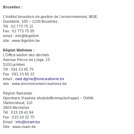
Bruxelles :
L’Institut bruxellois de gestion de l’environnement, IBGE,
Guledelle, 100 – 1200 Bruxelles
Tél : 02 775 75 11
Fax : 02 775 75 05
email : info@ibgebim
site : www.ibgebim.be
Région Wallonne :
L’Office wallon des déchets
Avenue Prince de Liège, 15
5100 jambes
Tél : 081 33 65 75
Fax : 081 33 65 22
email :
owd.dgrne@mrw.wallonie.be
site : www.environnement.wallonie.be
Région flamande :
Openbare Vlaamse afvalstoffenmaatschappij – OVAM
Stationstraat, 110
2800 Mechelen
Tél : 015 28 42 84
Fax : 015 20 32 75
Email :
info@ovam.be
Site : www.ovam.be