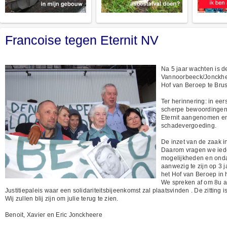
Francoise tegen Eternit NV
Na 5 jaar wachten is d
Vannoorbeeck/Jonckhee
Hof van Beroep te Brus
Ter herinnering: in eer
scherpe bewoordingen 
Eternit aangenomen en 
schadevergoeding.
De inzet van de zaak i
Daarom vragen we ied
mogelijkheden en ond
aanwezig te zijn op 3 
het Hof van Beroep in he
We spreken af om 8u a
Justitiepaleis waar een solidariteitsbijeenkomst zal plaatsvinden . De zitting i
Wij zullen blij zijn om julie terug te zien.
Benoit, Xavier en Eric Jonckheere