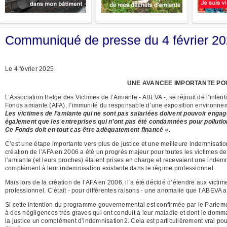
Communiqué de presse du 4 février 2
Le 4 février 2025
UNE AVANCEE IMPORTANTE POU
L’Association Belge des Victimes de l’Amiante - ABEVA -, se réjouit de l’inte
Fonds amiante (AFA), l’immunité du responsable d’une exposition environneme
Les victimes de l’amiante qui ne sont pas salariées doivent pouvoir engag
également que les entreprises qui n’ont pas été condamnées pour pollutio
Ce Fonds doit en tout cas être adéquatement financé ».
C’est une étape importante vers plus de justice et une meilleure indemnisati
création de l’AFA en 2006 a été un progrès majeur pour toutes les victimes de
l’amiante (et leurs proches) étaient prises en charge et recevaient une indem
complément à leur indemnisation existante dans le régime professionnel.
Mais lors de la création de l’AFA en 2006, il a été décidé d’étendre aux vict
professionnel. C’était - pour différentes raisons - une anomalie que l’ABEVA a
Si cette intention du programme gouvernemental est confirmée par le Parlement
à des négligences très graves qui ont conduit à leur maladie et dont le dommag
la justice un complément d’indemnisation2. Cela est particulièrement vrai pou