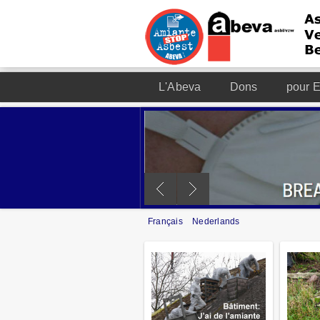
L'Abeva
Dons
pour E
Français
Nederlands