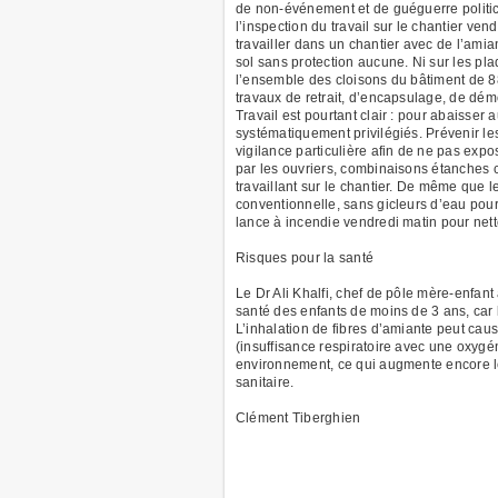
de non-événement et de guéguerre politicie
l’inspection du travail sur le chantier ve
travailler dans un chantier avec de l’amia
sol sans protection aucune. Ni sur les pla
l’ensemble des cloisons du bâtiment de 88 
travaux de retrait, d’encapsulage, de démo
Travail est pourtant clair : pour abaisser
systématiquement privilégiés. Prévenir le
vigilance particulière afin de ne pas exp
par les ouvriers, combinaisons étanches 
travaillant sur le chantier. De même que les
conventionnelle, sans gicleurs d’eau pou
lance à incendie vendredi matin pour net
Risques pour la santé
Le Dr Ali Khalfi, chef de pôle mère-enfant 
santé des enfants de moins de 3 ans, car l
L’inhalation de fibres d’amiante peut cau
(insuffisance respiratoire avec une oxygé
environnement, ce qui augmente encore les 
sanitaire.
Clément Tiberghien