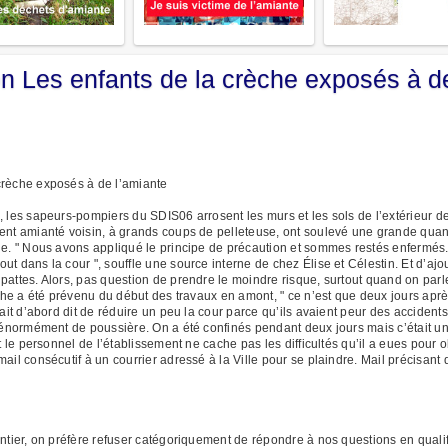
n Les enfants de la crèche exposés à d
crèche exposés à de l’amiante
, les sapeurs-pompiers du SDIS06 arrosent les murs et les sols de l’extérieur d
ent amianté voisin, à grands coups de pelleteuse, ont soulevé une grande quant
che. " Nous avons appliqué le principe de précaution et sommes restés enferm
t dans la cour ", souffle une source interne de chez Élise et Célestin. Et d’ajo
 pattes. Alors, pas question de prendre le moindre risque, surtout quand on p
rèche a été prévenu du début des travaux en amont, " ce n’est que deux jours ap
ait d’abord dit de réduire un peu la cour parce qu’ils avaient peur des accidents
t énormément de poussière. On a été confinés pendant deux jours mais c’était un 
t le personnel de l’établissement ne cache pas les difficultés qu’il a eues pour 
il consécutif à un courrier adressé à la Ville pour se plaindre. Mail précisant q
ntier, on préfère refuser catégoriquement de répondre à nos questions en qualifi