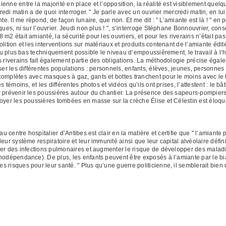
nne entre la majorité en place et l’opposition, la réalité est visiblement quelqu
ndredi matin a de quoi interroger. " Je parle avec un ouvrier mercredi matin, en l
nte. Il me répond, de façon lunaire, que non. Et me dit : " L’amiante est là ! " e
ques, ni sur l’ouvrier. Jeudi non plus ! ", s’interroge Stéphane Bonnouvrier, cons
m2 était amianté, la sécurité pour les ouvriers, et pour les riverains n’était pa
lition et les interventions sur matériaux et produits contenant de l’amiante édit
 au plus bas techniquement possible le niveau d’empoussièrement, le travail à l’h
s riverains fait également partie des obligations. La méthodologie précise égal
oser les différentes populations : personnels, enfants, élèves, jeunes, personne
complètes avec masques à gaz, gants et bottes tranchent pour le moins avec le 
 témoins, et les différentes photos et vidéos qu’ils ont prises, l’attestent : le bâ
r prévenir les poussières autour du chantier. La présence des sapeurs-pompier
toyer les poussières tombées en masse sur la crèche Élise et Célestin est élo
au centre hospitalier d’Antibes est clair en la matière et certifie que " l’amiant
eur système respiratoire et leur immunité ainsi que leur capital alvéolaire défi
ser des infections pulmonaires et augmenter le risque de développer des maladi
nodépendance). De plus, les enfants peuvent être exposés à l’amiante par le b
risques pour leur santé. " Plus qu’une guerre politicienne, il semblerait bien 