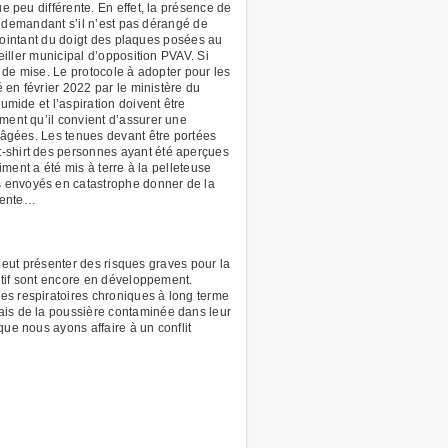
e peu différente. En effet, la présence de
ui demandant s’il n’est pas dérangé de
n pointant du doigt des plaques posées au
eiller municipal d’opposition PVAV. Si
s de mise. Le protocole à adopter pour les
é en février 2022 par le ministère du
umide et l’aspiration doivent être
ement qu’il convient d’assurer une
s âgées. Les tenues devant être portées
t-shirt des personnes ayant été aperçues
timent a été mis à terre à la pelleteuse
s envoyés en catastrophe donner de la
quente…
e peut présenter des risques graves pour la
nitif sont encore en développement.
es respiratoires chroniques à long terme
iais de la poussière contaminée dans leur
que nous ayons affaire à un conflit