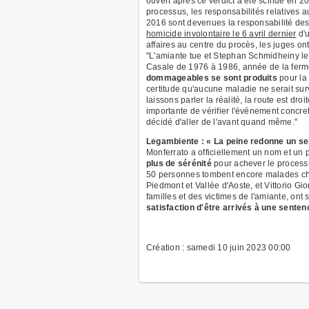
ouvert après ce verdict a été scindé en 20
processus, les responsabilités relatives 
2016 sont devenues la responsabilité des 
homicide involontaire le 6 avril dernier
d'u
affaires au centre du procès, les juges on
"L'amiante tue et Stephan Schmidheiny le s
Casale de 1976 à 1986, année de la fermetu
dommageables se sont produits
pour la
certitude qu'aucune maladie ne serait surv
laissons parler la réalité, la route est d
importante de vérifier l'événement concre
décidé d'aller de l'avant quand même."
Legambiente : « La peine redonne un sens
Monferrato a officiellement un nom et un p
plus de sérénité
pour achever le processus
50 personnes tombent encore malades cha
Piedmont et Vallée d'Aoste, et Vittorio G
familles et des victimes de l'amiante, on
satisfaction d'être arrivés à une senten
Création : samedi 10 juin 2023 00:00