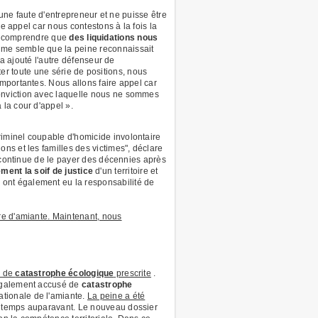
 une faute d'entrepreneur et ne puisse être
e appel car nous contestons à la fois la
 de comprendre que
des liquidations nous
l me semble que la peine reconnaissait
 a ajouté l'autre défenseur de
tter toute une série de positions, nous
mportantes. Nous allons faire appel car
onviction avec laquelle nous ne sommes
la cour d'appel ».
iminel coupable d'homicide involontaire
ons et les familles des victimes", déclare
t continue de le payer des décennies après
ement la soif de justice
d'un territoire et
ont également eu la responsabilité de
re d'amiante. Maintenant, nous
n de
catastrophe écologique
prescrite
.
 également accusé de
catastrophe
ationale de l'amiante.
La peine a été
 temps auparavant. Le nouveau dossier