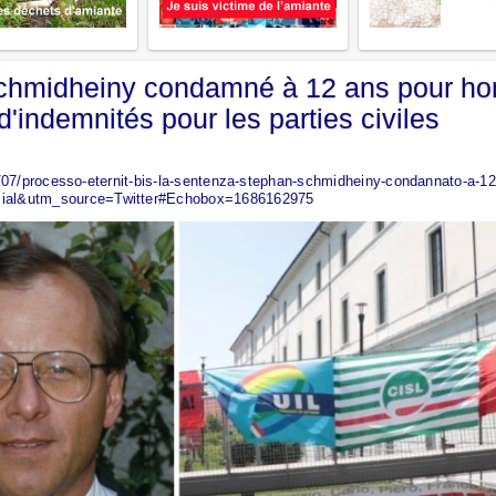
Schmidheiny condamné à 12 ans pour hom
d'indemnités pour les parties civiles
06/07/processo-eternit-bis-la-sentenza-stephan-schmidheiny-condannato-a-1
al&utm_source=Twitter#Echobox=1686162975