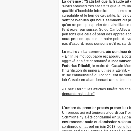
La défense : "Satisfait que la fraude ait
"Nous sommes très satisfaits que la fraude
qualifié d'homicide intentionnel - comment
culpabilité et le lien de causalité. En ce 
sont parvenues qui nous semblent disp
qu'on ne peut pas parler de malveillance d
l'entrepreneur suisse, Guido Carlo Alleva -
pensons que cela dépend des appréciations
nous pensons que selon notre point de vu
pas d'accord, nous pensons qu'il existe d
Le maire : « La communauté continue de
« Enfin, le mot coupable est apparu à cô
aggravé et a été condamné à
indemniser 
Federico Riboldi
, le maire de Casale Mon
l'interdiction du minerai utilisé à Eternit
d'une communauté qui continuent de souf
fuir Casale en abandonnant une usine de l
« Chez Eternit, les affiches funéraires 
demandons justice"
L'ombre du premier procès prescrit et 
Un procès qui est toujours alourdi par
l' 
Schmidheiny a été condamné en 2012 par l
environnementale et d'omission volonta
confirmée en appel en juin 2013, cette fo