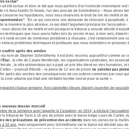
 été exclue"
 ait été exclue et donc le fait que nous parlions d'un homicide involontaire soit
e-t-il Ainsi Astolfo Di Amato, l'un des avocats de Schmidheiny – Nous allons fair
qui concerne les liquidations, nous nous réservons le droit de lire les motifs et
roportionnées'
". "En ce qui concerne une demande de réclusion à perpétuité, i
e la manière la plus absolue, ce qui était l'argument principal de l'accusation -
 nous allons lire les motifs et voir pourquoi le tribunal a ensuite décidé d'acqui
 techniques que nous avons faites lors du procès et qui, à mon avis, étaient i
e il reste encore de nombreux problèmes à résoudre, c'est certainement une c
e sérieux problèmes techniques et juridiques que nous entendons re-proposer à 
 souffrir après des années
té du nom de Stephen Schmidheiny. Il est donc reconnu aujourd'hui comme un cr
l'État
, la ville de Casale Monferrato, les organisations syndicales, les associati
ferrato , la ville piémontaise qui a payé un prix très élevé en vies humaines, e
. « Certes – poursuit Riboldi – la peine de 12 ans de prison
ne satisfait pas plein
frir après des années des conséquences de ces actions commises par ceux qui 
a zone urbaine qui était une véritable bombe nocive pour la santé ».
changeaient chaque semaine. Nos salopettes bleues étaient couvertes de poussiè
le nouveau dossier morcelé
ombre de la sentence avec laquelle la Cassation, en 2014, a déclaré l'accusatio
e tribunal de Turin à 16 ans de prison avec le baron belge Louis de Cartier,
ire des précautions de prévention des accidents
dans les usines de la multin
is à 18 ans
, mais uniquement pour Schmidheiny car le baron est décédé peu de