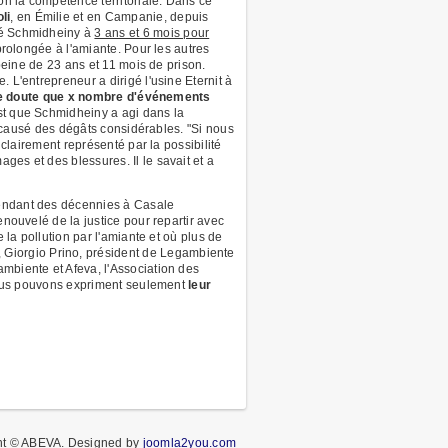
on la compétence territoriale. Dans ce
li
, en Émilie et en Campanie, depuis
né Schmidheiny à
3 ans et 6 mois pour
prolongée à l'amiante. Pour les autres
 peine de 23 ans et 11 mois de prison.
 L'entrepreneur a dirigé l'usine Eternit à
le doute que x nombre d'événements
'est que Schmidheiny a agi dans la
nt causé des dégâts considérables. "Si nous
 clairement représenté par la possibilité
es et des blessures. Il le savait et a
pendant des décennies à Casale
enouvelé de la justice pour repartir avec
 la pollution par l'amiante et où plus de
 Giorgio Prino, président de Legambiente
mbiente et Afeva, l'Association des
- nous pouvons expriment seulement
leur
ht © ABEVA.
Designed by
joomla2you.com