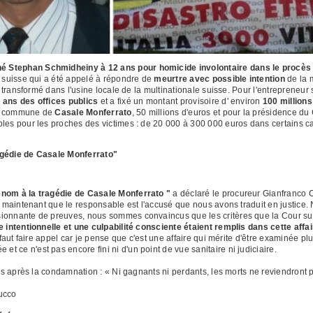
 Stephan Schmidheiny à 12 ans pour homicide involontaire dans le procès E
 suisse qui a été appelé à répondre de
meurtre avec possible intention
de la 
el transformé dans l'usine locale de la multinationale suisse. Pour l'entrepreneur
5 ans des offices publics
et a fixé un montant provisoire d' environ
100 millions
 la commune de
Casale Monferrato
, 50 millions d'euros et pour la présidence du
les pour les proches des victimes : de 20 000 à 300 000 euros dans certains ca
agédie de Casale Monferrato"
énom à la tragédie de Casale Monferrato "
a déclaré le procureur Gianfranco Co
s maintenant que le responsable est l'accusé que nous avons traduit en justice. 
ionnante de preuves, nous sommes convaincus que les critères que la Cour sup
e intentionnelle et une culpabilité consciente étaient remplis dans cette affai
l faut faire appel car je pense que c'est une affaire qui mérite d'être examinée p
 ce n'est pas encore fini ni d'un point de vue sanitaire ni judiciaire.
mes après la condamnation : « Ni gagnants ni perdants, les morts ne reviendront
ucco