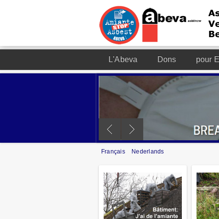
L'Abeva
Dons
pour E
Français
Nederlands