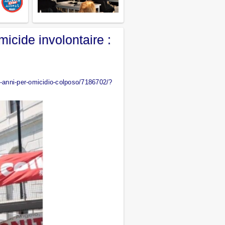
icide involontaire :
2-anni-per-omicidio-colposo/7186702/?