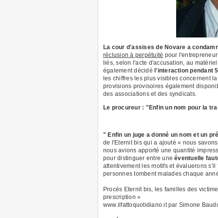
La cour d'assises de Novare a condamné
réclusion à perpétuité
pour l'entrepreneur
liés, selon l'acte d'accusation, au matéri
également décidé
l'interaction pendant 
les chiffres les plus visibles concernent
provisions provisoires également disponib
des associations et des syndicats.
Le procureur : "Enfin un nom pour la tr
" Enfin un juge a donné un nom et un pr
de l'Eternit bis qui a ajouté « nous savon
nous avions apporté une quantité impress
pour distinguer entre une
éventuelle faut
attentivement les motifs et évaluerons s'i
personnes tombent malades chaque année et
Procès Eternit bis, les familles des victi
prescription »
www.ilfattoquotidiano.it par Simone Baud