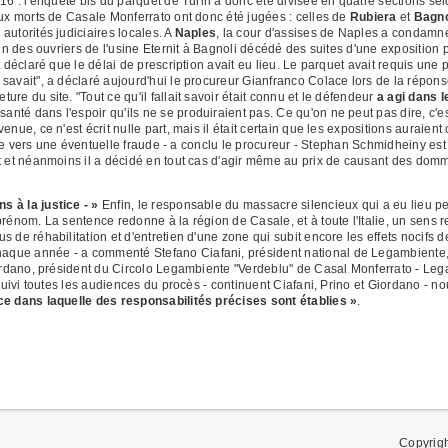
16 : l'enquête bis du parquet de Turin a donc été divisée en quatre sections sel
aux morts de Casale Monferrato ont donc été jugées : celles de
Rubiera
et
Bagno
autorités judiciaires locales. A
Naples
, la cour d'assises de Naples a condam
n des ouvriers de l'usine Eternit à Bagnoli décédé des suites d'une exposition 
t déclaré que le délai de prescription avait eu lieu. Le parquet avait requis une
avait", a déclaré aujourd'hui le procureur Gianfranco Colace lors de la réponse.
re du site. "Tout ce qu'il fallait savoir était connu et le défendeur
a agi dans 
 santé dans l'espoir qu'ils ne se produiraient pas. Ce qu'on ne peut pas dire, c
enue, ce n'est écrit nulle part, mais il était certain que les expositions auraie
roite vers une éventuelle fraude - a conclu le procureur - Stephan Schmidheiny est
t et néanmoins il a décidé en tout cas d'agir même au prix de causant des dommag
 à la justice - »
Enfin, le responsable du massacre silencieux qui a eu lieu 
rénom. La sentence redonne à la région de Casale, et à toute l'Italie, un sens r
 de réhabilitation et d'entretien d'une zone qui subit encore les effets nocifs de
que année - a commenté Stefano Ciafani, président national de Legambiente,
iordano, président du Circolo Legambiente "Verdeblu" de Casal Monferrato - Lega
t suivi toutes les audiences du procès - continuent Ciafani, Prino et Giordano 
ce dans laquelle des responsabilités précises sont établies »
.
Copyrig