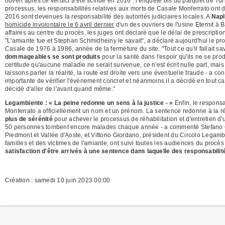
ouvert après ce verdict a été scindé en 2016 : l'enquête bis du parquet de Tur
processus, les responsabilités relatives aux morts de Casale Monferrato ont 
2016 sont devenues la responsabilité des autorités judiciaires locales. A
Nap
homicide involontaire le 6 avril dernier
d'un des ouvriers de l'usine Eternit à 
affaires au centre du procès, les juges ont déclaré que le délai de prescriptio
"L'amiante tue et Stephan Schmidheiny le savait", a déclaré aujourd'hui le pro
Casale de 1976 à 1986, année de la fermeture du site. "Tout ce qu'il fallait sa
dommageables se sont produits
pour la santé dans l'espoir qu'ils ne se pr
certitude qu'aucune maladie ne serait survenue, ce n'est écrit nulle part, mais
laissons parler la réalité, la route est droite vers une éventuelle fraude - a 
importante de vérifier l'événement concret et néanmoins il a décidé en tout c
décidé d'aller de l'avant quand même."
Legambiente : « La peine redonne un sens à la justice - »
Enfin, le respons
Monferrato a officiellement un nom et un prénom. La sentence redonne à la régi
plus de sérénité
pour achever le processus de réhabilitation et d'entretien d'u
50 personnes tombent encore malades chaque année - a commenté Stefano Ci
Piedmont et Vallée d'Aoste, et Vittorio Giordano, président du Circolo Legam
familles et des victimes de l'amiante, ont suivi toutes les audiences du proc
satisfaction d'être arrivés à une sentence dans laquelle des responsabilit
Création : samedi 10 juin 2023 00:00