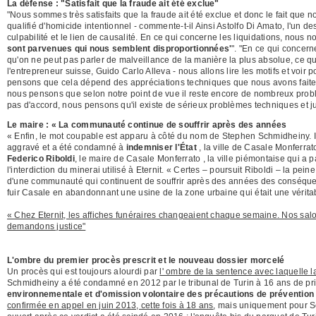
La défense : "Satisfait que la fraude ait été exclue"
"Nous sommes très satisfaits que la fraude ait été exclue et donc le fait que n
qualifié d'homicide intentionnel - commente-t-il Ainsi Astolfo Di Amato, l'un 
culpabilité et le lien de causalité. En ce qui concerne les liquidations, nous 
sont parvenues qui nous semblent disproportionnées'
". "En ce qui concer
qu'on ne peut pas parler de malveillance de la manière la plus absolue, ce qui 
l'entrepreneur suisse, Guido Carlo Alleva - nous allons lire les motifs et voir 
pensons que cela dépend des appréciations techniques que nous avons faites l
nous pensons que selon notre point de vue il reste encore de nombreux prob
pas d'accord, nous pensons qu'il existe de sérieux problèmes techniques et j
Le maire : « La communauté continue de souffrir après des années
« Enfin, le mot coupable est apparu à côté du nom de Stephen Schmidheiny. I
aggravé et a été condamné à
indemniser l'État
, la ville de Casale Monferrat
Federico Riboldi
, le maire de Casale Monferrato , la ville piémontaise qui a
l'interdiction du minerai utilisé à Eternit. « Certes – poursuit Riboldi – la pei
d'une communauté qui continuent de souffrir après des années des conséque
fuir Casale en abandonnant une usine de la zone urbaine qui était une vérita
« Chez Eternit, les affiches funéraires changeaient chaque semaine. Nos sal
demandons justice"
L'ombre du premier procès prescrit et le nouveau dossier morcelé
Un procès qui est toujours alourdi par
l' ombre de la sentence avec laquelle 
Schmidheiny a été condamné en 2012 par le tribunal de Turin à 16 ans de pr
environnementale et d'omission volontaire des précautions de prévention
confirmée en appel en juin 2013, cette fois à 18 ans
, mais uniquement pour S