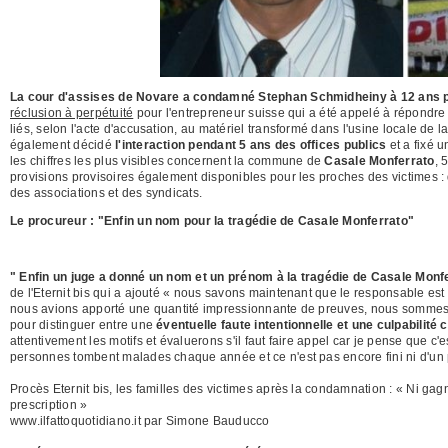
La cour d'assises de Novare a condamné Stephan Schmidheiny à 12 ans pou
réclusion à perpétuité
pour l'entrepreneur suisse qui a été appelé à répondr
liés, selon l'acte d'accusation, au matériel transformé dans l'usine locale de 
également décidé
l'interaction pendant 5 ans des offices publics
et a fixé 
les chiffres les plus visibles concernent la commune de
Casale Monferrato
, 
provisions provisoires également disponibles pour les proches des victimes :
des associations et des syndicats.
Le procureur : "Enfin un nom pour la tragédie de Casale Monferrato"
" Enfin un juge a donné un nom et un prénom à la tragédie de Casale Monf
de l'Eternit bis qui a ajouté « nous savons maintenant que le responsable est 
nous avions apporté une quantité impressionnante de preuves, nous sommes c
pour distinguer entre une
éventuelle faute intentionnelle et une culpabilité 
attentivement les motifs et évaluerons s'il faut faire appel car je pense que c
personnes tombent malades chaque année et ce n'est pas encore fini ni d'un po
Procès Eternit bis, les familles des victimes après la condamnation : « Ni ga
prescription »
www.ilfattoquotidiano.it par Simone Bauducco