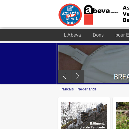
L'Abeva
Dons
pour E
Français
Nederlands