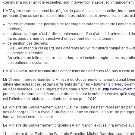
continuer à jouer un rôle essentiel, son intervention élargie, son financement 
L’AFA gère essentiellement les dégâts du passé, mais les quantités important
prémunir. Que ce soit dans les entreprises publiques et privées, les infrastruct
mettre en œuvre une politique de repérage et indentification de l’amiante 
réalisés),
de désamiantage, c’est-à-dire d’enlèvement et/ou d’aide à l’enlèvement de
(avec toujours une perspective d’enlèvement définitif à terme),
de gestion des déchets.
L’ABEVA attend à cet égard, des différents pouvoirs publics compétents – f
dispersée ou éclatée.
Au sein d’une telle politique – pour laquelle l’échelon régional est essent
des bâtiments scolaires.
L’ABEVA avait invité les ministres compétents des différents régions à cette m
Mr Vliegen, représentant de la Ministre du Gouvernement flamand Zuhal Demir
différentes échéances, et dans différents domaines – bâtiments privés, logement
au désamiantage. Des budgets prévisionnels sont établis (
https://www.ovam.
projets, mais d’ores et déjà on peut dire qu’ils ont le mérite d’exister, qu’il
est l’élimination totale de l’amiante en place pour 2040.
La Ministre du Gouvernement wallon Céline Tellier s’est fait représenter par
des décharges. Elle a évoqué un état des lieux en cours, le souci de protéger l
innovantes à l’enfouissement.
Le Ministre du Gouvernement bruxellois Alain Maron, excusé, n’a envoyé auc
" Le ministre de la Fédération Wallonie Bruxelles Michel Daerden, compétent po