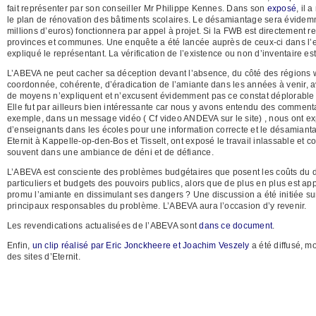
fait représenter par son conseiller Mr Philippe Kennes. Dans son
exposé
, il
le plan de rénovation des bâtiments scolaires. Le désamiantage sera évidem
millions d’euros) fonctionnera par appel à projet. Si la FWB est directement r
provinces et communes. Une enquête a été lancée auprès de ceux-ci dans l’es
expliqué le représentant. La vérification de l’existence ou non d’inventaire 
L’ABEVA ne peut cacher sa déception devant l’absence, du côté des régions wal
coordonnée, cohérente, d’éradication de l’amiante dans les années à venir, a
de moyens n’expliquent et n’excusent évidemment pas ce constat déplorable 
Elle fut par ailleurs bien intéressante car nous y avons entendu des commenta
exemple, dans un message vidéo ( Cf video ANDEVA sur le site) , nous ont ex
d’enseignants dans les écoles pour une information correcte et le désamiant
Eternit à Kappelle-op-den-Bos et Tisselt, ont exposé le travail inlassable et
souvent dans une ambiance de déni et de défiance.
L’ABEVA est consciente des problèmes budgétaires que posent les coûts du désa
particuliers et budgets des pouvoirs publics, alors que de plus en plus est a
promu l’amiante en dissimulant ses dangers ? Une discussion a été initiée su
principaux responsables du problème. L’ABEVA aura l’occasion d’y revenir.
Les revendications actualisées de l’ABEVA sont
dans ce document
.
Enfin,
un clip réalisé par Eric Jonckheere et Joachim Veszely
a été diffusé, m
des sites d’Eternit.