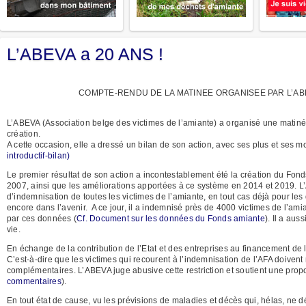
L’ABEVA a 20 ANS !
COMPTE-RENDU DE LA MATINEE ORGANISEE PAR L’ABE
L’ABEVA (Association belge des victimes de l’amiante) a organisé une matiné
création.
A cette occasion, elle a dressé un bilan de son action, avec ses plus et ses mo
introductif-bilan)
Le premier résultat de son action a incontestablement été la création du Fon
2007, ainsi que les améliorations apportées à ce système en 2014 et 2019. L’
d’indemnisation de toutes les victimes de l’amiante, en tout cas déjà pour l
encore dans l’avenir. A ce jour, il a indemnisé près de 4000 victimes de l’ami
par ces données (
Cf. Document sur les données du Fonds amiante
). Il a au
vie.
En échange de la contribution de l’Etat et des entreprises au financement de 
C’est-à-dire que les victimes qui recourent à l’indemnisation de l’AFA doivent
complémentaires. L’ABEVA juge abusive cette restriction et soutient une proposi
commentaires
).
En tout état de cause, vu les prévisions de maladies et décès qui, hélas, ne