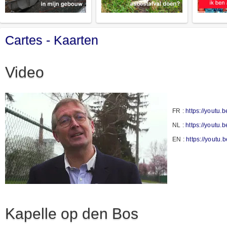
Cartes - Kaarten
Video
FR :
https://youtu
NL :
https://youtu.
EN :
https://yout
Kapelle op den Bos