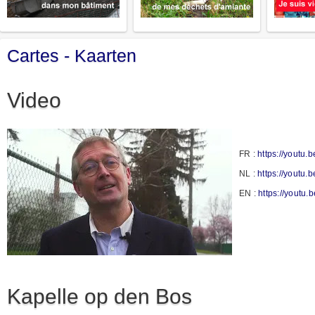
Cartes - Kaarten
Video
FR :
https://youtu
NL :
https://youtu.
EN :
https://yout
Kapelle op den Bos