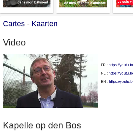
Cartes - Kaarten
Video
FR :
https://youtu
NL :
https://youtu.
EN :
https://yout
Kapelle op den Bos