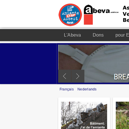
L'Abeva
Dons
pour E
Français
Nederlands