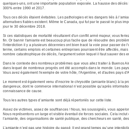
quelques-uns, ont une importante population exposée. La hausse des décès li
300% entre 1990 et 2017.
Tous ces décès étaient évitables. Les pathologies et les dangers liés à l’ami
alternatives fiables existent. Même le Canada, qui fut par le passé le plus imp
jour le 30 décembre 2018.
Si ces statistiques de mortalité résultaient d'un conflit armé majeur, vous feri
fin. Or bannir l'amiante est beaucoup plus facile que de résoudre des probl
l'interdiction il y a plusieurs décennies ont bien tracé la voie pour passer de l
terme, certains emplois et certaines entreprises pourraient être affectés, mai
nombre catastrophique de décès, l'argument selon lequel il faut sauver des e
Dans le contexte des nombreux problèmes que vous allez traiter à Buenos A
dans lequel de nombreux progrès ont été accomplis dans le monde. Les pays qu
Vous avez également l'exemple de votre hôte, l'Argentine, et d'autres pays d'A
Le moment est également venu d'inscrire le chrysotile (amiante blanc) à la p
dangereux, dont le commerce international n’est possible qu’après informatio
connaissance de cause.
Tous les autres types d’amiante sont déjà répertoriés sur cette liste.
Assez de victimes, assez de souffrances ! Nous, les soussignés, vous appelon
Nous représentons un large et visible éventail de forces sociales. Cela inclu
l’amiante, des organisations de santé publique, des chercheurs en santé, d
L’amiante n’est pas une histoire du passé. Il est grand temps qu’une interdic