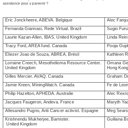
assistance pour y parvenir ?
Eric Jonckheere, ABEVA. Belgique
Alec Farq
Fernanda Giannasi, Rede Virtual. Brazil
Sugio Furu
Laurie Kazan-Allen, IBAS. United Kingdom
Linda Rei
Tracy Ford, AREA fund. Canada
Pooja Gupt
Eliezer Joao de Souza, ABREA. Brésil
Kathleen 
Lorraine Creech, Mesothelioma Resource Center.
Omana Geo
United Kingdom
Hong Kon
Gilles Mercier. AVAQ.
Canada
Graham Dr
Jamie Kreen, MiningWatch. Canada
Fe de Leo
Philip Hazelton, APHEDA. Australie
Alec Rexro
Jacques Faugeron, Andeva.
France
Maryth Ya
Allesandro Pugno, Anti Cancer activist. Espagne
Meg Sears
Krishnendu Mukherjee, Barnister.
Guiliana 
United Kingdom