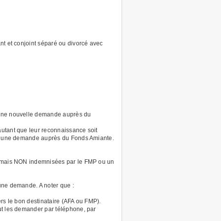
t et conjoint séparé ou divorcé avec
 une nouvelle demande auprès du
utant que leur reconnaissance soit
ire une demande auprès du Fonds Amiante.
), mais NON indemnisées par le FMP ou un
 une demande. A noter que :
rs le bon destinataire (AFA ou FMP).
ut les demander par téléphone, par