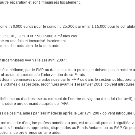
utre réparation et sont immunisés fiscalement.
 : 30.000 euros pour le conjoint, 25.000 par enfant, 15.000 pour le cohabitan
15.000 , 12.500 et 7.500 pour le mêmes cas.
é en une fois et immunisé fiscalement.
mois d’introduction de la demande.
t indemnisées AVANT le 1er avril 2007 :
othéliome, par le FMP ou dans le secteur public, ne doivent pas introduire
nt automatiquement de l’intervention de ce Fonds.
déjà indemnisées pour asbestose par le FMP ou dans le secteur public, pour a
res victimes d’asbestose, reconnues avant le 1er janvier 2001, doivent introdu
théliome ou d’asbestose au moment de l’entrée en vigueur de la loi (1er avril
nt introduire une demande auprès de l’AFA.
s de ces maladies par leur médecin après le 1er avril 2007 doivent introduire
ne maladie d’origine professionnelle ou pas, est automatiquement aiguillée ve
r les formulaires appropriés, disponibles au Fonds Amiante ou au FMP. On pe
uctions, de préférence se faire aider.