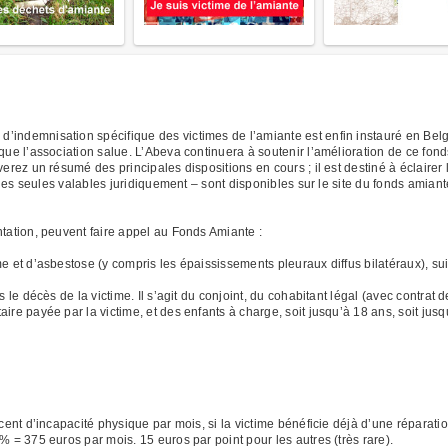
indemnisation spécifique des victimes de l’amiante est enfin instauré en Belgi
 que l’association salue. L’Abeva continuera à soutenir l’amélioration de ce fon
erez un résumé des principales dispositions en cours ; il est destiné à éclairer 
– les seules valables juridiquement – sont disponibles sur le site du fonds amiant
ntation, peuvent faire appel au Fonds Amiante :
et d’asbestose (y compris les épaississements pleuraux diffus bilatéraux), sui
e décès de la victime. Il s’agit du conjoint, du cohabitant légal (avec contrat 
ire payée par la victime, et des enfants à charge, soit jusqu’à 18 ans, soit jus
nt d’incapacité physique par mois, si la victime bénéficie déjà d’une réparatio
% = 375 euros par mois. 15 euros par point pour les autres (très rare).