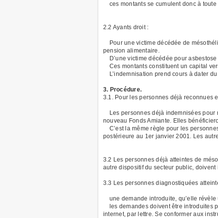
ces montants se cumulent donc à toute a
2.2 Ayants droit :
Pour une victime décédée de mésothéliome
pension alimentaire.
D’une victime décédée pour asbestose : 
Ces montants constituent un capital vers
L’indemnisation prend cours à dater du 
3. Procédure.
3.1. Pour les personnes déjà reconnues e
Les personnes déjà indemnisées pour més
nouveau Fonds Amiante. Elles bénéficiero
C’est la même règle pour les personnes 
postérieure au 1er janvier 2001. Les aut
3.2 Les personnes déjà atteintes de méso
autre dispositif du secteur public, doive
3.3 Les personnes diagnostiquées atteinte
une demande introduite, qu’elle révèle u
les demandes doivent être introduites pa
internet, par lettre. Se conformer aux instr