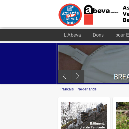
L'Abeva
Dons
pour E
Français
Nederlands