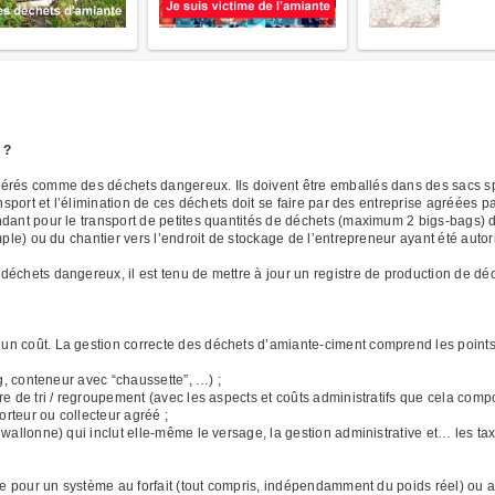
 ?
érés comme des déchets dangereux. Ils doivent être emballés dans des sacs spé
ansport et l’élimination de ces déchets doit se faire par des entreprise agréées 
dant pour le transport de petites quantités de déchets (maximum 2 bigs-bags) du
mple) ou du chantier vers l’endroit de stockage de l’entrepreneur ayant été autor
déchets dangereux, il est tenu de mettre à jour un registre de production de d
n coût. La gestion correcte des déchets d’amiante-ciment comprend les points 
, conteneur avec “chaussette”, …) ;
e tri / regroupement (avec les aspects et coûts administratifs que cela compo
rteur ou collecteur agréé ;
llonne) qui inclut elle-même le versage, la gestion administrative et… les t
pte pour un système au forfait (tout compris, indépendamment du poids réel) ou a