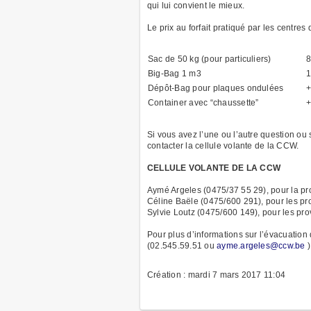
qui lui convient le mieux.
Le prix au forfait pratiqué par les centres 
Sac de 50 kg (pour particuliers)
8
Big-Bag 1 m3
1
Dépôt-Bag pour plaques ondulées
+
Container avec “chaussette”
+
Si vous avez l’une ou l’autre question ou
contacter la cellule volante de la CCW.
CELLULE VOLANTE DE LA CCW
Aymé Argeles (0475/37 55 29), pour la pr
Céline Baële (0475/600 291), pour les pr
Sylvie Loutz (0475/600 149), pour les p
Pour plus d’informations sur l’évacuation
(02.545.59.51 ou
ayme.argeles@ccw.be
)
Création : mardi 7 mars 2017 11:04