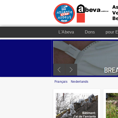
L'Abeva
Dons
pour E
Français
Nederlands