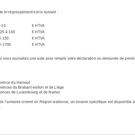
de tri-regroupement est le suivant :
-10
€ HTVA
25 à 160
€ HTVA
/-150
€ HTVA
/-1700
€ HTVA
 si vous souhaitez une aide pour remplir votre déclaration ou demande de perm
ovince du Hainaut
ovinces du Brabant wallon et de Liège
rovinces de Luxembourg et de Namur
 de l’amiante-ciment en Région wallonne, un dossier spécifique est disponible à
.