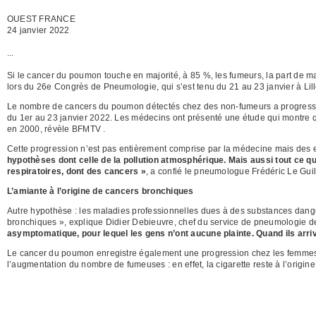
OUEST FRANCE
24 janvier 2022
...
Si le cancer du poumon touche en majorité, à 85 %, les fumeurs, la part de 
lors du 26e Congrès de Pneumologie, qui s’est tenu du 21 au 23 janvier à Lill
Le nombre de cancers du poumon détectés chez des non-fumeurs a progressé 
du 1er au 23 janvier 2022. Les médecins ont présenté une étude qui montre 
en 2000, révèle BFMTV .
Cette progression n’est pas entièrement comprise par la médecine mais des 
hypothèses dont celle de la pollution atmosphérique. Mais aussi tout ce qu
respiratoires, dont des cancers »
, a confié le pneumologue Frédéric Le Guil
L’amiante à l’origine de cancers bronchiques
Autre hypothèse : les maladies professionnelles dues à des substances dan
bronchiques », explique Didier Debieuvre, chef du service de pneumologie de
asymptomatique, pour lequel les gens n’ont aucune plainte. Quand ils arri
Le cancer du poumon enregistre également une progression chez les femmes.
l’augmentation du nombre de fumeuses : en effet, la cigarette reste à l’orig