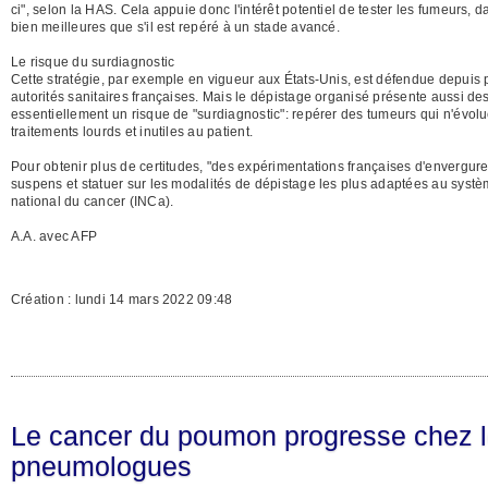
ci", selon la HAS. Cela appuie donc l'intérêt potentiel de tester les fumeurs
bien meilleures que s'il est repéré à un stade avancé.
Le risque du surdiagnostic
Cette stratégie, par exemple en vigueur aux États-Unis, est défendue depuis p
autorités sanitaires françaises. Mais le dépistage organisé présente aussi de
essentiellement un risque de "surdiagnostic": repérer des tumeurs qui n'évol
traitements lourds et inutiles au patient.
Pour obtenir plus de certitudes, "des expérimentations françaises d'envergur
suspens et statuer sur les modalités de dépistage les plus adaptées au système
national du cancer (INCa).
A.A. avec AFP
Création : lundi 14 mars 2022 09:48
Le cancer du poumon progresse chez l
pneumologues