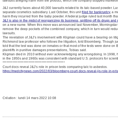
lawsuits alleging harm from the product, which the company stopped marketi
J&J currently faces about 40,000 lawsuits related to its talc-based powder. Las
separate cosmetics subsidiary. Last October, this unit
filed for bankruptcy
, a m
harm they incurred from the baby powder. A federal judge ruled last month th
J&J is also in the midst of reorganizing its business, splitting off its drugs a
on a new name. When this move was announced last November, Morningstar a
remove the deep pockets of the combined company, which in turn would reduce
lawsuits.
The revelation of J&J’s involvement with Kligman could have a bearing on litig
Richmond law professor who follows the litigation, told Bloomberg. Though ju
told that the test was done on inmates or that most of the tests were done on 
plaintiffs in punitive damages presentations, Tobias said.
Kligman died in 2010 without ever acknowledging any wrongdoing. In 1998, he 
in the 1950s and 1960s was consistent with standard U.S. protocols for scientif
*********************************************
Court docs reveal J&J’s role in prison tests comparing talc to asbestos.
https://medcitynews.com/2022/03/bloomberg-court-docs-reveal-jjs-role-in-pris
Création : lundi 14 mars 2022 10:08