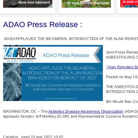
ADAO Press Release :
ADAO APPLAUDS THE BICAMERAL INTRODUCTION OF THE ALAN REINST
Joint Press Rel
ASBESTOS AND SAV
‘‘Alan Reinstein B
Posted on May 18
THE ASBESTOS 
INTRODUCTION O
Bill Would Ban Co
WASHINGTON, DC – The
Asbestos Disease Awareness Organization
(ADAO), 
applauds Senator Jeff Merkley (D-OR) and Representative Suzanne Bonamici 
Création : lundi 23 mai 2022 10:02