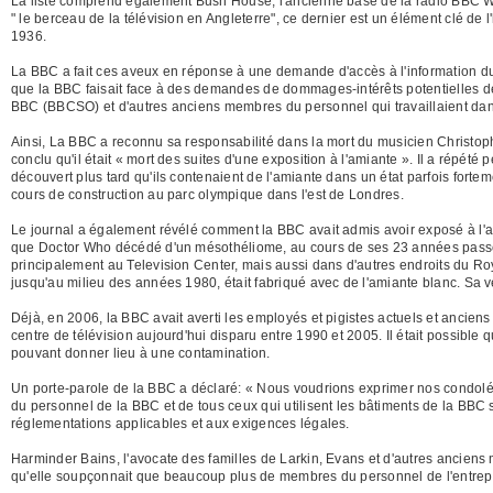
La liste comprend également Bush House, l'ancienne base de la radio BBC W
" le berceau de la télévision en Angleterre", ce dernier est un élément clé de l
1936.
La BBC a fait ces aveux en réponse à une demande d'accès à l'information du j
que la BBC faisait face à des demandes de dommages-intérêts potentielles d
BBC (BBCSO) et d'autres anciens membres du personnel qui travaillaient dan
Ainsi, La BBC a reconnu sa responsabilité dans la mort du musicien Christ
conclu qu'il était « mort des suites d'une exposition à l'amiante ». Il a répé
découvert plus tard qu'ils contenaient de l'amiante dans un état parfois fort
cours de construction au parc olympique dans l'est de Londres.
Le journal a également révélé comment la BBC avait admis avoir exposé à l'
que Doctor Who décédé d'un mésothéliome, au cours de ses 23 années passées à
principalement au Television Center, mais aussi dans d'autres endroits du Roy
jusqu'au milieu des années 1980, était fabriqué avec de l'amiante blanc. Sa v
Déjà, en 2006, la BBC avait averti les employés et pigistes actuels et ancien
centre de télévision aujourd'hui disparu entre 1990 et 2005. Il était possible
pouvant donner lieu à une contamination.
Un porte-parole de la BBC a déclaré: « Nous voudrions exprimer nos condoléa
du personnel de la BBC et de tous ceux qui utilisent les bâtiments de la B
réglementations applicables et aux exigences légales.
Harminder Bains, l'avocate des familles de Larkin, Evans et d'autres ancie
qu'elle soupçonnait que beaucoup plus de membres du personnel de l'entrepr