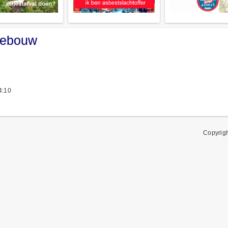
 gebouw
4:10
Copyrig