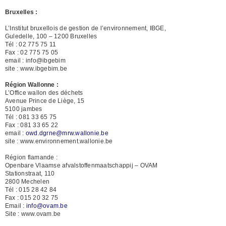
Bruxelles :
L’Institut bruxellois de gestion de l’environnement, IBGE,
Guledelle, 100 – 1200 Bruxelles
Tél : 02 775 75 11
Fax : 02 775 75 05
email : info@ibgebim
site : www.ibgebim.be
Région Wallonne :
L’Office wallon des déchets
Avenue Prince de Liège, 15
5100 jambes
Tél : 081 33 65 75
Fax : 081 33 65 22
email :
owd.dgrne@mrw.wallonie.be
site : www.environnement.wallonie.be
Région flamande :
Openbare Vlaamse afvalstoffenmaatschappij – OVAM
Stationstraat, 110
2800 Mechelen
Tél : 015 28 42 84
Fax : 015 20 32 75
Email :
info@ovam.be
Site : www.ovam.be