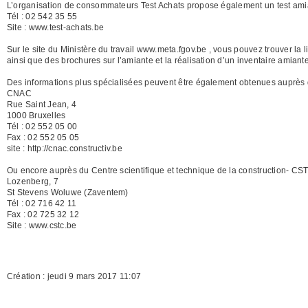
L’organisation de consommateurs Test Achats propose également un test amian
Tél : 02 542 35 55
Site : www.test-achats.be
Sur le site du Ministère du travail www.meta.fgov.be , vous pouvez trouver la l
ainsi que des brochures sur l’amiante et la réalisation d’un inventaire amiant
Des informations plus spécialisées peuvent être également obtenues auprès du
CNAC
Rue Saint Jean, 4
1000 Bruxelles
Tél : 02 552 05 00
Fax : 02 552 05 05
site : http://cnac.constructiv.be
Ou encore auprès du Centre scientifique et technique de la construction- CS
Lozenberg, 7
St Stevens Woluwe (Zaventem)
Tél : 02 716 42 11
Fax : 02 725 32 12
Site : www.cstc.be
Création : jeudi 9 mars 2017 11:07