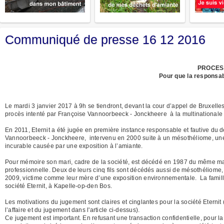
Communiqué de presse 16 12 2016
PROCES 
Pour que la responsabi
Le mardi 3 janvier 2017 à 9h se tiendront, devant la cour d’appel de Bruxelles,
procès intenté par Françoise Vannoorbeeck - Jonckheere à la multinationale 
En 2011, Eternit a été jugée en première instance responsable et fautive du 
Vannoorbeeck - Jonckheere, intervenu en 2000 suite à un mésothéliome, une 
incurable causée par une exposition à l’amiante.
Pour mémoire son mari, cadre de la société, est décédé en 1987 du même mal,
professionnelle. Deux de leurs cinq fils sont décédés aussi de mésothéliome, 
2009, victime comme leur mère d’une exposition environnementale. La famille 
société Eternit, à Kapelle-op-den Bos.
Les motivations du jugement sont claires et cinglantes pour la société Eternit (
l’affaire et du jugement dans l'article ci-dessus).
Ce jugement est important. En refusant une transaction confidentielle, pour l