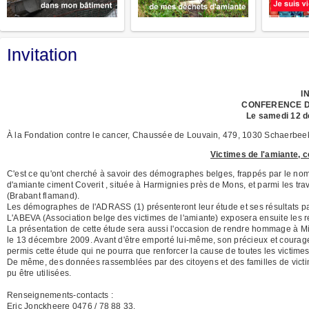
Invitation
I
CONFERENCE D
Le samedi 12 
À la Fondation contre le cancer, Chaussée de Louvain, 479, 1030 Schaerbeek 
Victimes de l'amiante, 
C'est ce qu'ont cherché à savoir des démographes belges, frappés par le nom
d'amiante ciment Coverit , située à Harmignies près de Mons, et parmi les tra
(Brabant flamand).
Les démographes de l'ADRASS (1) présenteront leur étude et ses résultats par
L'ABEVA (Association belge des victimes de l'amiante) exposera ensuite les re
La présentation de cette étude sera aussi l'occasion de rendre hommage à Mic
le 13 décembre 2009. Avant d'être emporté lui-même, son précieux et courageu
permis cette étude qui ne pourra que renforcer la cause de toutes les victime
De même, des données rassemblées par des citoyens et des familles de victi
pu être utilisées.
Renseignements-contacts :
Eric Jonckheere 0476 / 78 88 33.