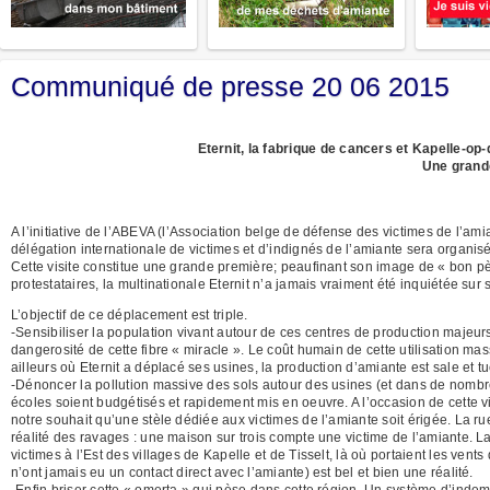
Communiqué de presse 20 06 2015
Eternit, la fabrique de cancers et Kapelle-op-
Une grand
A l’initiative de l’ABEVA (l’Association belge de défense des victimes de l’am
délégation internationale de victimes et d’indignés de l’amiante sera organisé
Cette visite constitue une grande première; peaufinant son image de « bon père 
protestataires, la multinationale Eternit n’a jamais vraiment été inquiétée sur 
L’objectif de ce déplacement est triple.
-Sensibiliser la population vivant autour de ces centres de production majeur
dangerosité de cette fibre « miracle ». Le coût humain de cette utilisation mas
ailleurs où Eternit a déplacé ses usines, la production d’amiante est sale et tu
-Dénoncer la pollution massive des sols autour des usines (et dans de nombr
écoles soient budgétisés et rapidement mis en oeuvre. A l’occasion de cette vi
notre souhait qu’une stèle dédiée aux victimes de l’amiante soit érigée. La rue
réalité des ravages : une maison sur trois compte une victime de l’amiante. 
victimes à l’Est des villages de Kapelle et de Tisselt, là où portaient les ven
n’ont jamais eu un contact direct avec l’amiante) est bel et bien une réalité.
-Enfin briser cette « omerta » qui pèse dans cette région. Un système d’indem