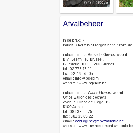
Afvalbeheer
In de praktijk ;
Indien U twijfels of zorgen hebt inzake d
indien u in het Brussels Gewest woont :
BIM, Leefmilieu Brussel,
Guledelle, 100 – 1200 Brussel
tel : 02 775 75 11
fax : 02 775 75 05
email : info@ibgebim
website : www.ibgebim.be
indien u in het Waals Gewest woont :
Office wallon des déchets
Avenue Prince de Liège, 15
5100 Jambes
tel : 081 33 65 75
fax : 081 33 65 22
email :
owd.dgrne@mrw.wallonie.be
website : www.environnement.wallonie.b