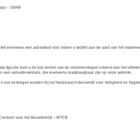
ppij – OVAM
elt eveneens een asbesttest voor indien u twijfelt aan de aard van het materiee
.fgov.be kunt u de lijst vinden van de ondernemingen erkend voor het afbreke
n een asbestinventaris, die eveneens raadpleegbaar zijn op onze website.
n ook verkregen worden bij het Nationaal Actiecomité voor Veiligheid en Hygië
h Centrum voor het Bouwbedrijf – WTCB