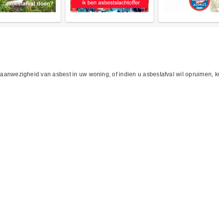
e aanwezigheid van asbest in uw woning, of indien u asbestafval wil opruimen, ku
e