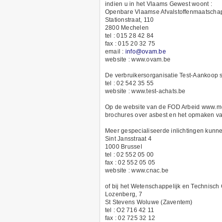
indien u in het Vlaams Gewest woont :
Openbare Vlaamse Afvalstoffenmaatscha
Stationstraat, 110
2800 Mechelen
tel : 015 28 42 84
fax : 015 20 32 75
email :
info@ovam.be
website : www.ovam.be
De verbruikersorganisatie Test-Aankoop st
tel : 02 542 35 55
website : www.test-achats.be
Op de website van de FOD Arbeid www.meta
brochures over asbest en het opmaken va
Meer gespecialiseerde inlichtingen kunne
Sint Jansstraat 4
1000 Brussel
tel : 02 552 05 00
fax : 02 552 05 05
website : www.cnac.be
of bij het Wetenschappelijk en Technisc
Lozenberg, 7
St Stevens Woluwe (Zaventem)
tel : O2 716 42 11
fax : 02 725 32 12