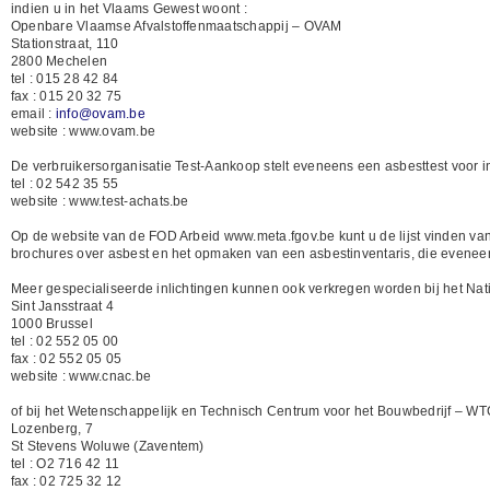
indien u in het Vlaams Gewest woont :
Openbare Vlaamse Afvalstoffenmaatschappij – OVAM
Stationstraat, 110
2800 Mechelen
tel : 015 28 42 84
fax : 015 20 32 75
email :
info@ovam.be
website : www.ovam.be
De verbruikersorganisatie Test-Aankoop stelt eveneens een asbesttest voor ind
tel : 02 542 35 55
website : www.test-achats.be
Op de website van de FOD Arbeid www.meta.fgov.be kunt u de lijst vinden va
brochures over asbest en het opmaken van een asbestinventaris, die evenee
Meer gespecialiseerde inlichtingen kunnen ook verkregen worden bij het Nati
Sint Jansstraat 4
1000 Brussel
tel : 02 552 05 00
fax : 02 552 05 05
website : www.cnac.be
of bij het Wetenschappelijk en Technisch Centrum voor het Bouwbedrijf – W
Lozenberg, 7
St Stevens Woluwe (Zaventem)
tel : O2 716 42 11
fax : 02 725 32 12