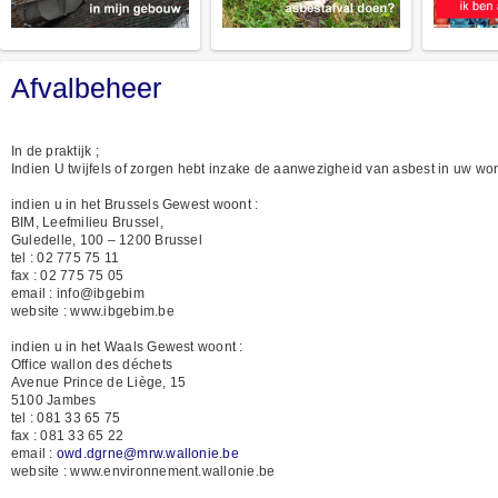
Afvalbeheer
In de praktijk ;
Indien U twijfels of zorgen hebt inzake de aanwezigheid van asbest in uw woni
indien u in het Brussels Gewest woont :
BIM, Leefmilieu Brussel,
Guledelle, 100 – 1200 Brussel
tel : 02 775 75 11
fax : 02 775 75 05
email : info@ibgebim
website : www.ibgebim.be
indien u in het Waals Gewest woont :
Office wallon des déchets
Avenue Prince de Liège, 15
5100 Jambes
tel : 081 33 65 75
fax : 081 33 65 22
email :
owd.dgrne@mrw.wallonie.be
website : www.environnement.wallonie.be