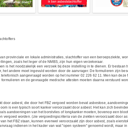
chtoffers
n provinciale en lokale administraties, slachtoffer van een beroepsziekte, w
lingen, zoals het leger of de NMBS, zijn hun eigen verzekeraar.
 is het noodzakelijk een verzoek bij deze instelling in te dienen. Er bestaan 
r, het andere moet ingevuld worden door de aanvrager. De formulieren zijn be
ok telefonisch aangevraagd worden op het nummer 02 226 62 11. Men kan deze f
e formulieren en de gevraagde medische attesten moeten daarna verstuurd wor
akt door asbest, die door het FBZ vergoed worden bevat asbestose, aandoeningen
om is een typisch soort kanker veroorzaakt door asbest. Het kan zich bevinden o
 zoals aandoeningen van het borstvlies of longkanker moeten, bovenop een bloot
vergoed worden. (zie vergoedingscriteria van de ziekten veroorzaakt door as
st van het FBZ staan, kunnen evenwel veroorzaakt zijn door asbest, zoals eierst
anvraag indienen in het kader van wat "open systeem" genoemd wordt, maar in 