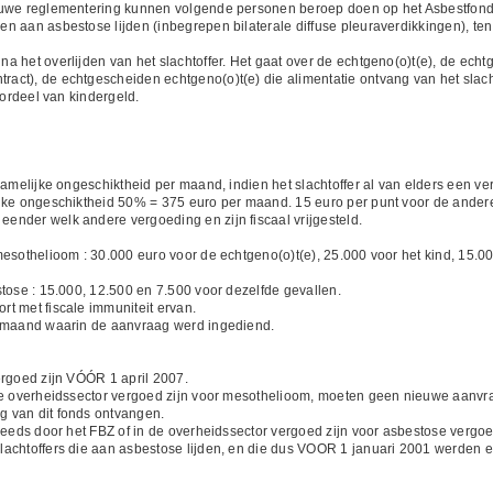
euwe reglementering kunnen volgende personen beroep doen op het Asbestfond
n aan asbestose lijden (inbegrepen bilaterale diffuse pleuraverdikkingen), ten
 het overlijden van het slachtoffer. Het gaat over de echtgeno(o)t(e), de echt
t), de echtgescheiden echtgeno(o)t(e) die alimentatie ontvang van het slachtof
oordeel van kindergeld.
hamelijke ongeschiktheid per maand, indien het slachtoffer al van elders een ve
ijke ongeschiktheid 50% = 375 euro per maand. 15 euro per punt voor de ander
nder welk andere vergoeding en zijn fiscaal vrijgesteld.
mesothelioom : 30.000 euro voor de echtgeno(o)t(e), 25.000 voor het kind, 15.0
tose : 15.000, 12.500 en 7.500 voor dezelfde gevallen.
t met fiscale immuniteit ervan.
e maand waarin de aanvraag werd ingediend.
ergoed zijn VÓÓR 1 april 2007.
de overheidssector vergoed zijn voor mesothelioom, moeten geen nieuwe aanvra
 van dit fonds ontvangen.
 reeds door het FBZ of in de overheidssector vergoed zijn voor asbestose vergo
lachtoffers die aan asbestose lijden, en die dus VOOR 1 januari 2001 werden 