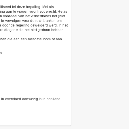
tiseert fel deze bepaling. Met als
ng aan te vragen voor het gerecht. Het is
n voordeel van het Asbestfonds het (niet
de te vervolgen voor de rechtbanken om
e door de regering geweigerd werd. In het
an diegene die het niet gedaan hebben.
sonen die aan een mesothelioom of aan
ds
 in overvloed aanwezig is in ons land.