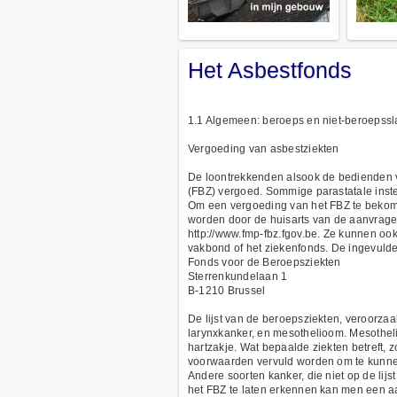
Het Asbestfonds
1.1 Algemeen: beroeps en niet-beroepssla
Vergoeding van asbestziekten
De loontrekkenden alsook de bedienden va
(FBZ) vergoed. Sommige parastatale instel
Om een vergoeding van het FBZ te bekomen
worden door de huisarts van de aanvrage
http://www.fmp-fbz.fgov.be. Ze kunnen o
vakbond of het ziekenfonds. De ingevuld
Fonds voor de Beroepsziekten
Sterrenkundelaan 1
B-1210 Brussel
De lijst van de beroepsziekten, veroorza
larynxkanker, en mesothelioom. Mesothelio
hartzakje. Wat bepaalde ziekten betreft,
voorwaarden vervuld worden om te kunnen 
Andere soorten kanker, die niet op de lij
het FBZ te laten erkennen kan men een a