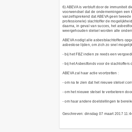
6) ABEVA is verbluft door de immuniteit d
voorwendsel dat de ondernemingen een bij
vanzelfsprekend dat ABEVA geen tweede ve
professionele) slachtoffer de mogelijkhe
daarna, in geval van succes, het asbestf
weergehouden stelsel worden alle ondern
ABEVA nodigt alle asbestslachtoffers op
asbestose lijden, om zich zo snel mogelijk
- bij het FBZ indien ze reeds een vergoe
- bij het Asbestfonds voor de slachtoffer
ABEVA zal haar actie voortzetten :
- om na te zien dat het nieuwe stelsel cor
- om het nieuwe stelsel te verbeteren d
- om haar andere doelstellingen te bereik
Geschreven: dinsdag 07 maart 2017 11:4