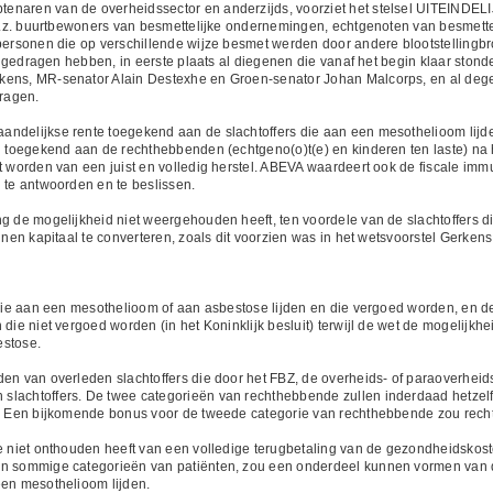
enaren van de overheidssector en anderzijds, voorziet het stelsel UITEINDEL
 d.w.z. buurtbewoners van besmettelijke ondernemingen, echtgenoten van besme
 personen die op verschillende wijze besmet werden door andere blootstellingbr
bijgedragen hebben, in eerste plaats al diegenen die vanaf het begin klaar stonde
kens, MR-senator Alain Destexhe en Groen-senator Johan Malcorps, en al dege
ragen.
andelijkse rente toegekend aan de slachtoffers die aan een mesothelioom lijd
l toegekend aan de rechthebbenden (echtgeno(o)t(e) en kinderen ten laste) na h
t worden van een juist en volledig herstel. ABEVA waardeert ook de fiscale imm
 te antwoorden en te beslissen.
ng de mogelijkheid niet weergehouden heeft, ten voordele van de slachtoffers 
nnen kapitaal te converteren, zoals dit voorzien was in het wetsvoorstel Gerkens 
 die aan een mesothelioom of aan asbestose lijden en die vergoed worden, en de 
die niet vergoed worden (in het Koninklijk besluit) terwijl de wet de mogelijkhei
estose.
den van overleden slachtoffers die door het FBZ, de overheids- of paraoverhei
slachtoffers. De twee categorieën van rechthebbende zullen inderdaad hetzelf
). Een bijkomende bonus voor de tweede categorie van rechthebbende zou recht
ee niet onthouden heeft van een volledige terugbetaling van de gezondheidskost
van sommige categorieën van patiënten, zou een onderdeel kunnen vormen van
een mesothelioom lijden.