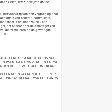
deze ziekte, d.w.z. bewijzen dat de
oom) het voorwerp van een vergoeding door
chtoffers van asbest : loontrekkers,
oor asbest is het noodzakelijk een
ager, het andere door de aanvrager zelf.
gevulde formulieren en de gevraagde
 AFA.
CHTOFFERS OPGERICHT. HET IS NOG
 EN WIJ MOGEN ONS VERHEUGEN. WE
N TOT ALLE SLACHTOFFERS. HIERNA
WILLEN DOEN GELDEN TE HELPEN. DE
ESTFONDS (AFA) EN/OF VAN HET FONDS