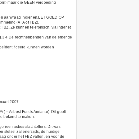
april) maar die GEEN vergoeding
 een aanvraag indienen.LET GOED OP
emmeling (AFA of FBZ).
 FBZ. Ze kunnen telefonisch, via internet
ng.3.4 De rechthebbenden van de erkende
er geïdentificeerd kunnen worden
maart 2007
FA ( = Asbest Fonds Amiante). Dit geeft
ie bekend te maken.
gorieën asbestslachtoffers. Dit was
 stelsel zal enerzijds, de huidige
aag onder het FBZ vallen, en voor de