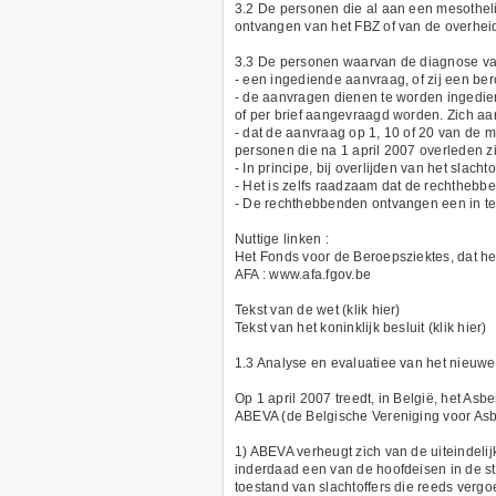
3.2 De personen die al aan een mesothel
ontvangen van het FBZ of van de overhei
3.3 De personen waarvan de diagnose va
- een ingediende aanvraag, of zij een be
- de aanvragen dienen te worden ingediend
of per brief aangevraagd worden. Zich aan
- dat de aanvraag op 1, 10 of 20 van de
personen die na 1 april 2007 overleden zi
- In principe, bij overlijden van het slac
- Het is zelfs raadzaam dat de rechthebbe
- De rechthebbenden ontvangen een in te 
Nuttige linken :
Het Fonds voor de Beroepsziektes, dat het
AFA : www.afa.fgov.be
Tekst van de wet (klik hier)
Tekst van het koninklijk besluit (klik hier)
1.3 Analyse en evaluatiee van het nieu
Op 1 april 2007 treedt, in België, het Asb
ABEVA (de Belgische Vereniging voor Asb
1) ABEVA verheugt zich van de uiteindelij
inderdaad een van de hoofdeisen in de st
toestand van slachtoffers die reeds verg