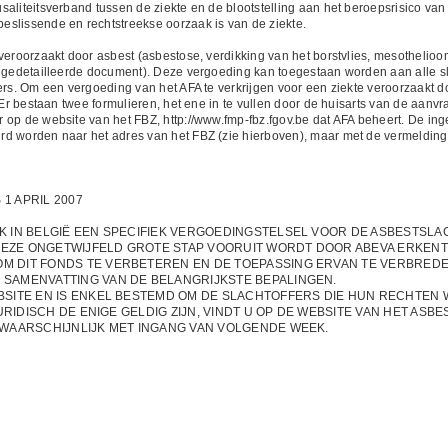
aliteitsverband tussen de ziekte en de blootstelling aan het beroepsrisico van 
slissende en rechtstreekse oorzaak is van de ziekte.
 veroorzaakt door asbest (asbestose, verdikking van het borstvlies, mesotheli
r gedetailleerde document). Deze vergoeding kan toegestaan worden aan alle sla
ers. Om een vergoeding van het AFA te verkrijgen voor een ziekte veroorzaakt d
 Er bestaan twee formulieren, het ene in te vullen door de huisarts van de aanvr
 op de website van het FBZ, http://www.fmp-fbz.fgov.be dat AFA beheert. De in
rd worden naar het adres van het FBZ (zie hierboven), maar met de vermelding
1 APRIL 2007
JK IN BELGIË EEN SPECIFIEK VERGOEDINGSTELSEL VOOR DE ASBESTSLA
DEZE ONGETWIJFELD GROTE STAP VOORUIT WORDT DOOR ABEVA ERKENT
OM DIT FONDS TE VERBETEREN EN DE TOEPASSING ERVAN TE VERBREDE
 SAMENVATTING VAN DE BELANGRIJKSTE BEPALINGEN.
EBSITE EN IS ENKEL BESTEMD OM DE SLACHTOFFERS DIE HUN RECHTEN 
 JURIDISCH DE ENIGE GELDIG ZIJN, VINDT U OP DE WEBSITE VAN HET ASB
T WAARSCHIJNLIJK MET INGANG VAN VOLGENDE WEEK.