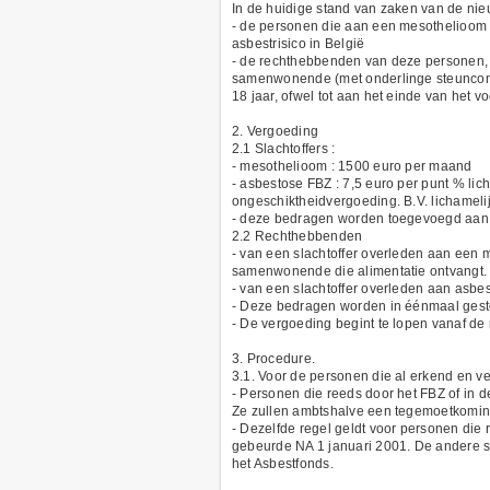
In de huidige stand van zaken van de ni
- de personen die aan een mesothelioom e
asbestrisico in België
- de rechthebbenden van deze personen, na
samenwonende (met onderlinge steuncontrac
18 jaar, ofwel tot aan het einde van het v
2. Vergoeding
2.1 Slachtoffers :
- mesothelioom : 1500 euro per maand
- asbestose FBZ : 7,5 euro per punt % lic
ongeschiktheidvergoeding. B.V. lichamel
- deze bedragen worden toegevoegd aan ee
2.2 Rechthebbenden
- van een slachtoffer overleden aan een 
samenwonende die alimentatie ontvangt.
- van een slachtoffer overleden aan asbes
- Deze bedragen worden in éénmaal gestor
- De vergoeding begint te lopen vanaf d
3. Procedure.
3.1. Voor de personen die al erkend en v
- Personen die reeds door het FBZ of in 
Ze zullen ambtshalve een tegemoetkoming
- Dezelfde regel geldt voor personen die
gebeurde NA 1 januari 2001. De andere s
het Asbestfonds.