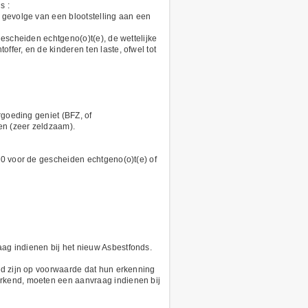
s :
 gevolge van een blootstelling aan een
gescheiden echtgeno(o)t(e), de wettelijke
fer, en de kinderen ten laste, ofwel tot
rgoeding geniet (BFZ, of
en (zeer zeldzaam).
00 voor de gescheiden echtgeno(o)t(e) of
ag indienen bij het nieuw Asbestfonds.
ed zijn op voorwaarde dat hun erkenning
erkend, moeten een aanvraag indienen bij