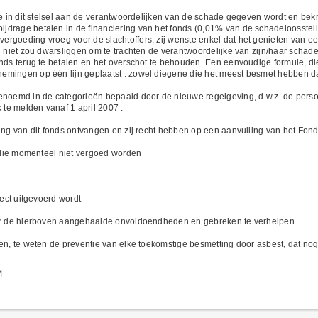
ie in dit stelsel aan de verantwoordelijken van de schade gegeven wordt en bekri
drage betalen in de financiering van het fonds (0,01% van de schadeloosstelli
rgoeding vroeg voor de slachtoffers, zij wenste enkel dat het genieten van ee
id niet zou dwarsliggen om te trachten de verantwoordelijke van zijn/haar scha
onds terug te betalen en het overschot te behouden. Een eenvoudige formule, di
emingen op één lijn geplaatst : zowel diegene die het meest besmet hebben d
genoemd in de categorieën bepaald door de nieuwe regelgeving, d.w.z. de per
 te melden vanaf 1 april 2007 :
ding van dit fonds ontvangen en zij recht hebben op een aanvulling van het Fon
s die momenteel niet vergoed worden
rect uitgevoerd wordt
oor de hierboven aangehaalde onvoldoendheden en gebreken te verhelpen
en, te weten de preventie van elke toekomstige besmetting door asbest, dat nog
4