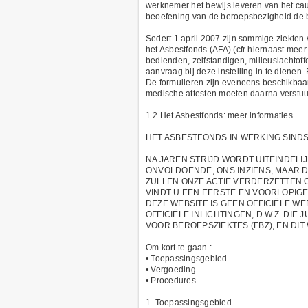
werknemer het bewijs leveren van het caus
beoefening van de beroepsbezigheid de be
Sedert 1 april 2007 zijn sommige ziekten
het Asbestfonds (AFA) (cfr hiernaast mee
bedienden, zelfstandigen, milieuslachtoff
aanvraag bij deze instelling in te dienen.
De formulieren zijn eveneens beschikbaar
medische attesten moeten daarna verstuu
1.2 Het Asbestfonds: meer informaties
HET ASBESTFONDS IN WERKING SINDS 
NA JAREN STRIJD WORDT UITEINDELI
ONVOLDOENDE, ONS INZIENS, MAAR 
ZULLEN ONZE ACTIE VERDERZETTEN 
VINDT U EEN EERSTE EN VOORLOPIGE
DEZE WEBSITE IS GEEN OFFICIËLE W
OFFICIËLE INLICHTINGEN, D.W.Z. DIE
VOOR BEROEPSZIEKTES (FBZ), EN DI
Om kort te gaan :
• Toepassingsgebied
• Vergoeding
• Procedures
1. Toepassingsgebied