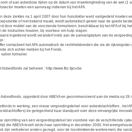
ioom of aan asbestose lijden op de datum van inwerkingtreding van de wet (1 
dssector moeten een aanvraag indienen bij het AFA.
n deze ziektes na 1 april 2007 door hun huisdokter werd vastgesteld moeten
roepsziekte of niet bekend maakt, wordt automatisch geleid naar de goede best
 door middel van de voorziende formulieren, beschikbaar bij het AFA of bij het
 de instructies houden, bij voorkeur om hulp vragen.
 maand ingediend wordt verandert niets aan de aanvangdatum van de vergoedi
jn :
htoffer contacteert het AFA automatisch de rechthebbenden die via de rijksregist
nde zich echter melden bij het Fonds.
vullen formulier.
 Asbestfonds zal beheren : http://www.fbz.fgov.be
we Asbestfonds, opgesteld door ABEVA en gecommuniceerd aan de media op 28 
estfonds in werking, een nieuw vergoedingstelsel voor asbestslachtoffers , het A
estslachtoffers) de gelegenheid haar standpunt over deze omvangrijke innovat
ke oprichting van een vergoedingstelsel ten voordele van de verschillende cate
rijd die ABEVA levert sinds haar oprichting in december 2000. Het weergehouden
oed zijn verbeteren anders gezegd, voor de loontrekkende werknemers die vand