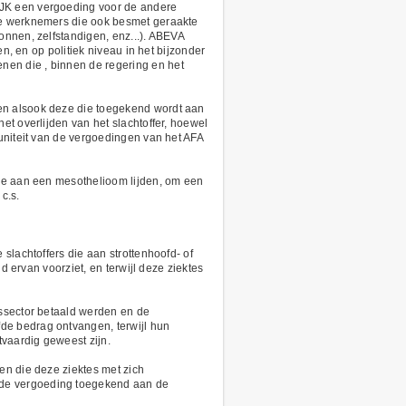
IJK een vergoeding voor de andere
tte werknemers die ook besmet geraakte
onnen, zelfstandigen, enz...). ABEVA
n, en op politiek niveau in het bijzonder
nen die , binnen de regering en het
en alsook deze die toegekend wordt aan
et overlijden van het slachtoffer, hoewel
uniteit van de vergoedingen van het AFA
die aan een mesothelioom lijden, om een
c.s.
slachtoffers die aan strottenhoofd- of
d ervan voorziet, en terwijl deze ziektes
dssector betaald werden en de
de bedrag ontvangen, terwijl hun
vaardig geweest zijn.
en die deze ziektes met zich
 de vergoeding toegekend aan de