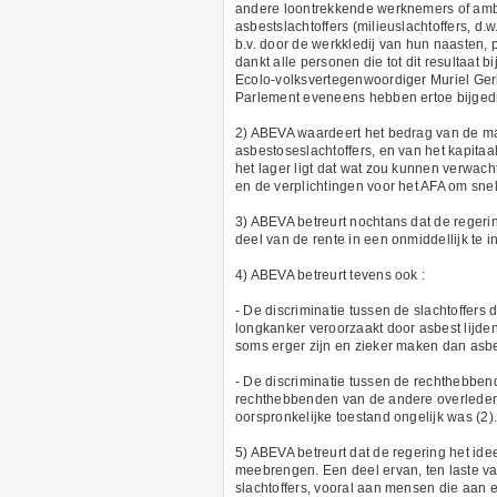
andere loontrekkende werknemers of ambt
asbestslachtoffers (milieuslachtoffers,
b.v. door de werkkledij van hun naasten,
dankt alle personen die tot dit resultaat 
Ecolo-volksvertegenwoordiger Muriel Ger
Parlement eveneens hebben ertoe bijged
2) ABEVA waardeert het bedrag van de ma
asbestoseslachtoffers, en van het kapitaa
het lager ligt dat wat zou kunnen verwach
en de verplichtingen voor het AFA om snel
3) ABEVA betreurt nochtans dat de regeri
deel van de rente in een onmiddellijk te i
4) ABEVA betreurt tevens ook :
- De discriminatie tussen de slachtoffers
longkanker veroorzaakt door asbest lijden 
soms erger zijn en zieker maken dan asb
- De discriminatie tussen de rechthebben
rechthebbenden van de andere overleden 
oorspronkelijke toestand ongelijk was (2
5) ABEVA betreurt dat de regering het id
meebrengen. Een deel ervan, ten laste 
slachtoffers, vooral aan mensen die aan 