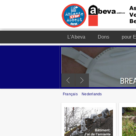
L'Abeva
Dons
pour E
Français
Nederlands