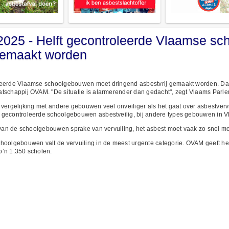
025 - Helft gecontroleerde Vlaamse s
 gemaakt worden
leerde Vlaamse schoolgebouwen moet dringend asbestvrij gemaakt worden. Dat 
atschappij OVAM. "De situatie is alarmerender dan gedacht", zegt Vlaams Parle
n vergelijking met andere gebouwen veel onveiliger als het gaat over asbestverv
 gecontroleerde schoolgebouwen asbestveilig, bij andere types gebouwen in V
d van de schoolgebouwen sprake van vervuiling, het asbest moet vaak zo snel mo
hoolgebouwen valt de vervuiling in de meest urgente categorie. OVAM geeft hen
o’n 1.350 scholen.