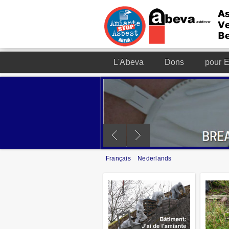
L'Abeva
Dons
pour E
Français
Nederlands