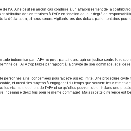
e de l’AFA ne peut en aucun cas conduire à un affaiblissement de la contributi
 contribution des entreprises à l’AFA en fonction de leur degré de responsabili
a déclaration, et nous serons vigilants lors des débats parlementaires pour qu’
iante indemnisé par l’AFA ne peut, par ailleurs, agir en justice contre le resp
demnité de l’AFA trop faible par rapport à la gravité de son dommage, et si ce 
.
 personnes ainsi concernées pourrait être assez limité. Une procédure civile 
ponsable, et aussi des moyens à engager et du temps que souvent les victimes de
 que les victimes touchent de l’AFA et ce qu’elles peuvent obtenir dans une procédu
s être indemnisé deux fois pour le même dommage). Mais si cette différence est for