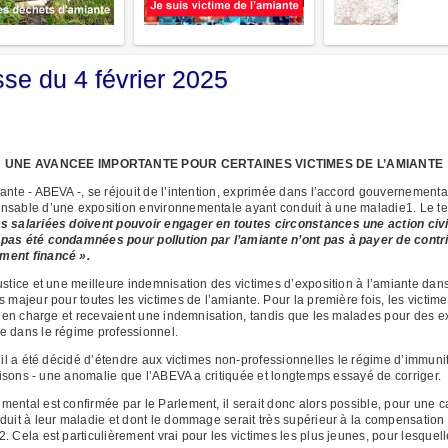
e du 4 février 2025
UNE AVANCEE IMPORTANTE POUR CERTAINES VICTIMES DE L’AMIANTE
ante - ABEVA -, se réjouit de l’intention, exprimée dans l’accord gouvernemental
nsable d’une exposition environnementale ayant conduit à une maladie1. Le text
as salariées doivent pouvoir engager en toutes circonstances une action civi
 pas été condamnées pour pollution par l’amiante n’ont pas à payer de cont
ment financé ».
ustice et une meilleure indemnisation des victimes d’exposition à l’amiante da
s majeur pour toutes les victimes de l’amiante. Pour la première fois, les victi
es en charge et recevaient une indemnisation, tandis que les malades pour des e
e dans le régime professionnel.
, il a été décidé d’étendre aux victimes non-professionnelles le régime d’immuni
raisons - une anomalie que l’ABEVA a critiquée et longtemps essayé de corriger.
ental est confirmée par le Parlement, il serait donc alors possible, pour une ca
uit à leur maladie et dont le dommage serait très supérieur à la compensation o
. Cela est particulièrement vrai pour les victimes les plus jeunes, pour lesque