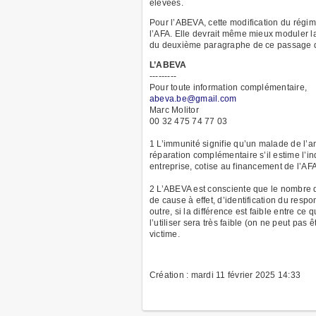
élevées.
Pour l’ABEVA, cette modification du régim
l’AFA. Elle devrait même mieux moduler la
du deuxième paragraphe de ce passage de l
L’ABEVA
---------
Pour toute information complémentaire,
abeva.be@gmail.com
Marc Molitor
00 32 475 74 77 03
1 L’immunité signifie qu’un malade de l’am
réparation complémentaire s’il estime l’in
entreprise, cotise au financement de l’AFA
2 L’ABEVA est consciente que le nombre de
de cause à effet, d’identification du res
outre, si la différence est faible entre ce
l’utiliser sera très faible (on ne peut pa
victime.
Création : mardi 11 février 2025 14:33