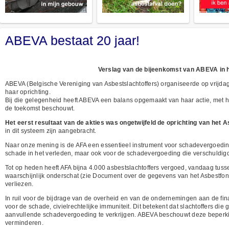
ABEVA bestaat 20 jaar!
Verslag van de bijeenkomst van ABEVA in h
ABEVA (Belgische Vereniging van Asbestslachtoffers) organiseerde op vrijda
haar oprichting.
Bij die gelegenheid heeft ABEVA een balans opgemaakt van haar actie, met haa
de toekomst beschouwt.
Het eerst resultaat van de akties was ongetwijfeld de oprichting van het
in dit systeem zijn aangebracht.
Naar onze mening is de AFA een essentieel instrument voor schadevergoeding,
schade in het verleden, maar ook voor de schadevergoeding die verschuldigd 
Tot op heden heeft AFA bijna 4.000 asbestslachtoffers vergoed, vandaag tus
waarschijnlijk onderschat (zie Document over de gegevens van het Asbestfo
verliezen.
In ruil voor de bijdrage van de overheid en van de ondernemingen aan de finan
voor de schade, civielrechtelijke immuniteit. Dit betekent dat slachtoffers 
aanvullende schadevergoeding te verkrijgen. ABEVA beschouwt deze beperking
verminderen.