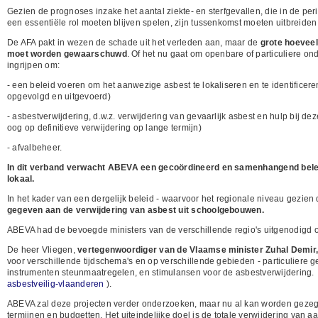
Gezien de prognoses inzake het aantal ziekte- en sterfgevallen, die in de p
een essentiële rol moeten blijven spelen, zijn tussenkomst moeten uitbreide
De AFA pakt in wezen de schade uit het verleden aan, maar de
grote hoeveel
moet worden gewaarschuwd
. Of het nu gaat om openbare of particuliere ond
ingrijpen om:
- een beleid voeren om het aanwezige asbest te lokaliseren en te identificeren
opgevolgd en uitgevoerd)
- asbestverwijdering, d.w.z. verwijdering van gevaarlijk asbest en hulp bij deze
oog op definitieve verwijdering op lange termijn)
- afvalbeheer.
In dit verband verwacht ABEVA een gecoördineerd en samenhangend beleid
lokaal.
In het kader van een dergelijk beleid - waarvoor het regionale niveau gezie
gegeven aan de verwijdering van asbest uit schoolgebouwen.
ABEVA had de bevoegde ministers van de verschillende regio's uitgenodigd 
De heer Vliegen,
vertegenwoordiger van de Vlaamse minister Zuhal Demir
voor verschillende tijdschema's en op verschillende gebieden - particuliere 
instrumenten steunmaatregelen, en stimulansen voor de asbestverwijdering. 
asbestveilig-vlaanderen
).
ABEVA zal deze projecten verder onderzoeken, maar nu al kan worden gezegd
termijnen en budgetten. Het uiteindelijke doel is de totale verwijdering van 