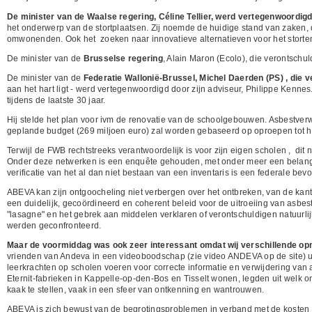
De minister van de Waalse regering, Céline Tellier, werd vertegenwoordi
het onderwerp van de stortplaatsen. Zij noemde de huidige stand van zaken
omwonenden. Ook het zoeken naar innovatieve alternatieven voor het storten
De minister van de
Brusselse regering
, Alain Maron (Ecolo), die verontschu
De minister van de
Federatie Wallonië-Brussel, Michel Daerden (PS) , die 
aan het hart ligt - werd vertegenwoordigd door zijn adviseur, Philippe Kennes
tijdens de laatste 30 jaar.
Hij stelde het plan voor ivm de renovatie van de schoolgebouwen. Asbestverw
geplande budget (269 miljoen euro) zal worden gebaseerd op oproepen tot he
Terwijl de FWB rechtstreeks verantwoordelijk is voor zijn eigen scholen , dit
Onder deze netwerken is een enquête gehouden, met onder meer een belangrij
verificatie van het al dan niet bestaan van een inventaris is een federale bev
ABEVA kan zijn ontgoocheling niet verbergen over het ontbreken, van de ka
een duidelijk, gecoördineerd en coherent beleid voor de uitroeiing van asbes
"lasagne" en het gebrek aan middelen verklaren of verontschuldigen natuurli
werden geconfronteerd.
Maar de voormiddag was ook zeer interessant omdat wij verschillende op
vrienden van Andeva in een videoboodschap (zie video ANDEVA op de site) ui
leerkrachten op scholen voeren voor correcte informatie en verwijdering va
Eternit-fabrieken in Kappelle-op-den-Bos en Tisselt wonen, legden uit welk 
kaak te stellen, vaak in een sfeer van ontkenning en wantrouwen.
ABEVA is zich bewust van de begrotingsproblemen in verband met de kosten va