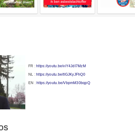
FR :
https://youtu.be/viY4JdI7MzM
NL :
https://youtu.be/tlGJKyJFhQ0
EN :
https://youtu.be/VbpmM30bqpQ
os