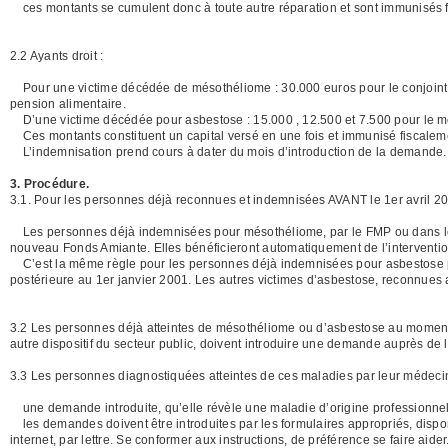
ces montants se cumulent donc à toute autre réparation et sont immunisés 
2.2 Ayants droit :
Pour une victime décédée de mésothéliome : 30.000 euros pour le conjoint, 2
pension alimentaire.
D’une victime décédée pour asbestose : 15.000 , 12.500 et 7.500 pour le 
Ces montants constituent un capital versé en une fois et immunisé fiscalem
L’indemnisation prend cours à dater du mois d’introduction de la demande.
3. Procédure.
3.1. Pour les personnes déjà reconnues et indemnisées AVANT le 1er avril 20
Les personnes déjà indemnisées pour mésothéliome, par le FMP ou dans le 
nouveau Fonds Amiante. Elles bénéficieront automatiquement de l’interventi
C’est la même règle pour les personnes déjà indemnisées pour asbestose par
postérieure au 1er janvier 2001. Les autres victimes d’asbestose, reconnues
3.2 Les personnes déjà atteintes de mésothéliome ou d’asbestose au moment d
autre dispositif du secteur public, doivent introduire une demande auprès de 
3.3 Les personnes diagnostiquées atteintes de ces maladies par leur médecin 
une demande introduite, qu’elle révèle une maladie d’origine professionnell
les demandes doivent être introduites par les formulaires appropriés, disp
internet, par lettre. Se conformer aux instructions, de préférence se faire aider